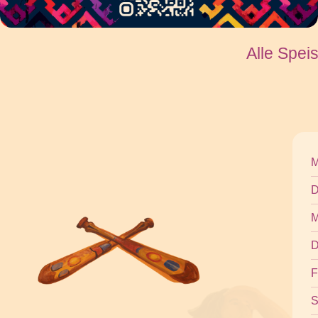
Alle Spei
M
D
M
D
F
S