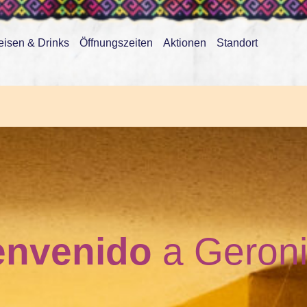
eisen & Drinks
Öffnungszeiten
Aktionen
Standort
envenido
a Geron