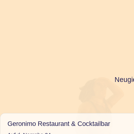
Neugi
Geronimo Restaurant & Cocktailbar