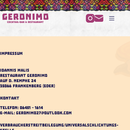
Zum
Inhalt
springen
Impressum
Ioannis Malis
Restaurant Geronimo
Auf d. Nemphe 24
35066 Frankenberg (Eder)
Kontakt
Telefon: 06451 – 1614
E-Mail: geronimo27@outlook.com
Verbraucher­streit­beilegung/Universal­schlichtungs­